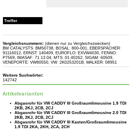
Vergleichsnummern:
(dienen nur zu Vergleichszwecken)
BM CATALYSTS: BM50738, BOSAL: 800-001, EBERSPÄCHER:
91116012, ERNST: 140409, EUROFLO: EXVW4030, FENNO:
P7569, IMASAF: 71.13.04, MTS: 01.40262, SIGAM: 60509,
VENEPORTE: VW80550, VW: 2K0253201B, WALKER: 08951
Weitere Suchwörter:
142742
Artikelvarianten
Abgasrohr für VW CADDY III Großraumlimousine 1.9 TDI
2KB, 2KJ, 2CB, 2CJ
Abgasrohr für VW CADDY III Großraumlimousine 2.0 TDI
2KB, 2KJ, 2CB, 2CJ
Abgasrohr für VW CADDY III Kasten/Großraumlimousine
1.9 TDI 2KA, 2KH, 2CA, 2CH