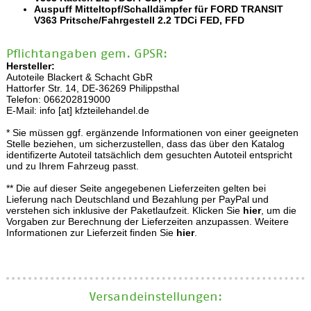
Auspuff Mitteltopf/Schalldämpfer für FORD TRANSIT
V363 Pritsche/Fahrgestell 2.2 TDCi FED, FFD
Pflichtangaben gem. GPSR:
Hersteller:
Autoteile Blackert & Schacht GbR
Hattorfer Str. 14, DE-36269 Philippsthal
Telefon: 066202819000
E-Mail: info [at] kfzteilehandel.de
* Sie müssen ggf. ergänzende Informationen von einer geeigneten
Stelle beziehen, um sicherzustellen, dass das über den Katalog
identifizerte Autoteil tatsächlich dem gesuchten Autoteil entspricht
und zu Ihrem Fahrzeug passt.
** Die auf dieser Seite angegebenen Lieferzeiten gelten bei
Lieferung nach Deutschland und Bezahlung per PayPal und
verstehen sich inklusive der Paketlaufzeit. Klicken Sie
hier
, um die
Vorgaben zur Berechnung der Lieferzeiten anzupassen. Weitere
Informationen zur Lieferzeit finden Sie
hier
.
Versand­einstellungen: