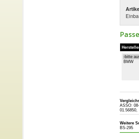
Artik
Einbau
Passe
Herstelle
Vergleic
ASSO: 08-
01.56850
Weitere S
BS-295