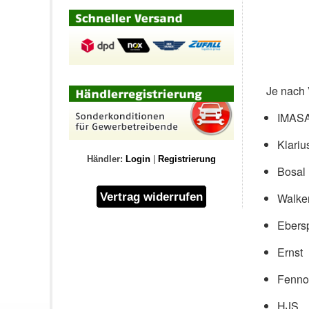
Je nach 
IMAS
Klariu
Händler:
Login
|
Registrierung
Bosal
Walke
Ebers
Ernst
Fenno
HJS