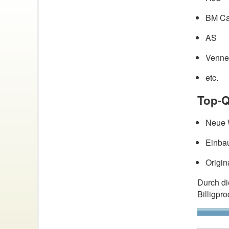
BM Ca
AS
Venne
etc.
Top-Q
Neue W
Einbau
Origin
Durch d
Billigpr