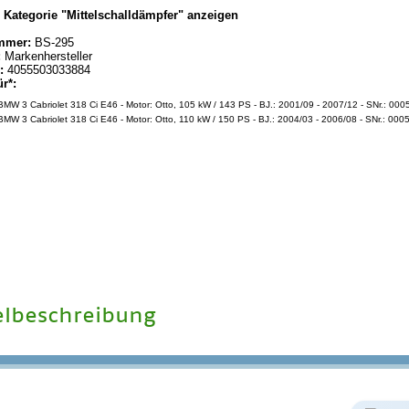
|
Kategorie "Mittelschalldämpfer" anzeigen
mmer:
BS-295
:
Markenhersteller
:
4055503033884
ür*:
MW 3 Cabriolet 318 Ci E46 - Motor: Otto, 105 kW / 143 PS - BJ.: 2001/09 - 2007/12 - SNr.: 000
MW 3 Cabriolet 318 Ci E46 - Motor: Otto, 110 kW / 150 PS - BJ.: 2004/03 - 2006/08 - SNr.: 000
elbeschreibung