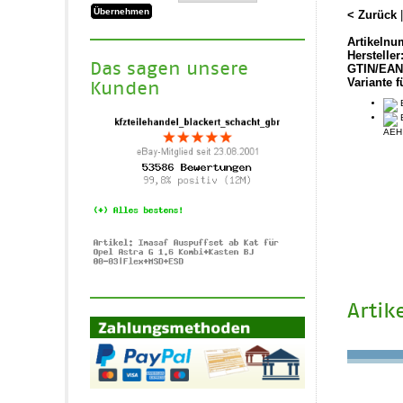
< Zurück
Artikelnu
Hersteller
Das sagen unsere
GTIN/EAN
Variante f
Kunden
B
B
AEH
Artik