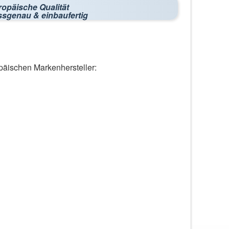
ropäische Qualität
ssgenau & einbaufertig
päischen Markenhersteller: