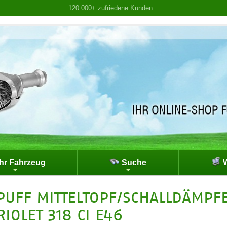
120.000+ zufriedene Kunden
hr Fahrzeug
Suche
W
PUFF MITTELTOPF/SCHALLDÄMPF
IOLET 318 CI E46