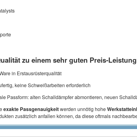
talysts
porte
ualität zu einem sehr guten Preis-Leistung
are in Erstausrüsterqualität
fertig, keine Schweißarbeiten erforderlich
ale Passform: alten Schalldämpfer abmontieren, neuen Schalldä
ie
exakte Passgenauigkeit
werden unnötig hohe
Werkstattei
odukten zusätzlich anfallen können, da diese oftmals nachbearb