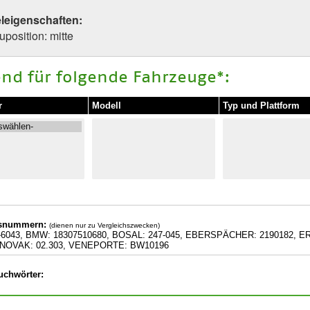
eleigenschaften:
position: mitte
nd für folgende Fahrzeuge*:
r
Modell
Typ und Plattform
hsnummern:
(dienen nur zu Vergleichszwecken)
6043, BMW: 18307510680, BOSAL: 247-045, EBERSPÄCHER: 2190182, ER
, NOVAK: 02.303, VENEPORTE: BW10196
uchwörter: