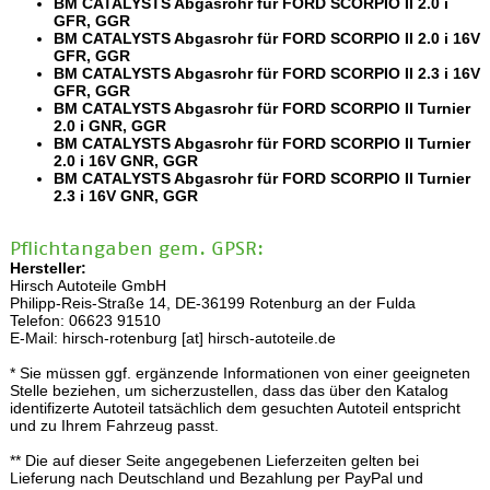
BM CATALYSTS Abgasrohr für FORD SCORPIO II 2.0 i
GFR, GGR
BM CATALYSTS Abgasrohr für FORD SCORPIO II 2.0 i 16V
GFR, GGR
BM CATALYSTS Abgasrohr für FORD SCORPIO II 2.3 i 16V
GFR, GGR
BM CATALYSTS Abgasrohr für FORD SCORPIO II Turnier
2.0 i GNR, GGR
BM CATALYSTS Abgasrohr für FORD SCORPIO II Turnier
2.0 i 16V GNR, GGR
BM CATALYSTS Abgasrohr für FORD SCORPIO II Turnier
2.3 i 16V GNR, GGR
Pflichtangaben gem. GPSR:
Hersteller:
Hirsch Autoteile GmbH
Philipp-Reis-Straße 14, DE-36199 Rotenburg an der Fulda
Telefon: 06623 91510
E-Mail: hirsch-rotenburg [at] hirsch-autoteile.de
* Sie müssen ggf. ergänzende Informationen von einer geeigneten
Stelle beziehen, um sicherzustellen, dass das über den Katalog
identifizerte Autoteil tatsächlich dem gesuchten Autoteil entspricht
und zu Ihrem Fahrzeug passt.
** Die auf dieser Seite angegebenen Lieferzeiten gelten bei
Lieferung nach Deutschland und Bezahlung per PayPal und