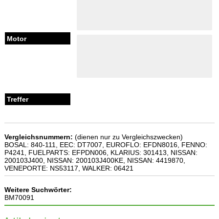
Vergleichsnummern:
(dienen nur zu Vergleichszwecken)
BOSAL: 840-111, EEC: DT7007, EUROFLO: EFDN8016, FENNO:
P4241, FUELPARTS: EFPDN006, KLARIUS: 301413, NISSAN:
200103J400, NISSAN: 200103J400KE, NISSAN: 4419870,
VENEPORTE: NS53117, WALKER: 06421
Weitere Suchwörter:
BM70091