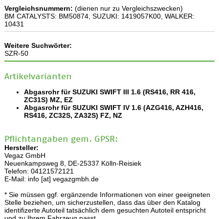
Vergleichsnummern:
(dienen nur zu Vergleichszwecken)
BM CATALYSTS: BM50874, SUZUKI: 1419057K00, WALKER:
10431
Weitere Suchwörter:
SZR-50
Artikelvarianten
Abgasrohr für SUZUKI SWIFT III 1.6 (RS416, RR 416,
ZC31S) MZ, EZ
Abgasrohr für SUZUKI SWIFT IV 1.6 (AZG416, AZH416,
RS416, ZC32S, ZA32S) FZ, NZ
Pflichtangaben gem. GPSR:
Hersteller:
Vegaz GmbH
Neuenkampsweg 8, DE-25337 Kölln-Reisiek
Telefon: 04121572121
E-Mail: info [at] vegazgmbh.de
* Sie müssen ggf. ergänzende Informationen von einer geeigneten
Stelle beziehen, um sicherzustellen, dass das über den Katalog
identifizerte Autoteil tatsächlich dem gesuchten Autoteil entspricht
und zu Ihrem Fahrzeug passt.