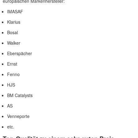
europäischen Markenhersteller:
IMASAF
Klarius
Bosal
Walker
Eberspächer
Ernst
Fenno
HJS
BM Catalysts
AS
Venneporte
etc.