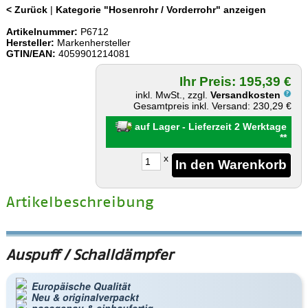
< Zurück
|
Kategorie "Hosenrohr / Vorderrohr" anzeigen
Artikelnummer:
P6712
Hersteller:
Markenhersteller
GTIN/EAN:
4059901214081
Ihr Preis: 195,39 €
inkl. MwSt., zzgl.
Versandkosten
Gesamtpreis inkl. Versand: 230,29 €
auf Lager - Lieferzeit 2 Werktage
**
x
Artikelbeschreibung
Auspuff / Schalldämpfer
Europäische Qualität
Neu & originalverpackt
passgenau & einbaufertig