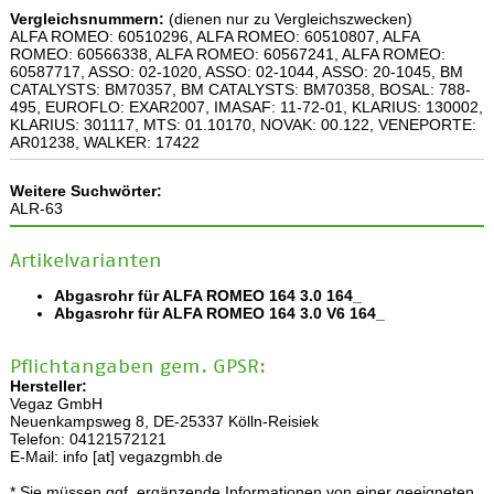
Vergleichsnummern:
(dienen nur zu Vergleichszwecken)
ALFA ROMEO: 60510296, ALFA ROMEO: 60510807, ALFA
ROMEO: 60566338, ALFA ROMEO: 60567241, ALFA ROMEO:
60587717, ASSO: 02-1020, ASSO: 02-1044, ASSO: 20-1045, BM
CATALYSTS: BM70357, BM CATALYSTS: BM70358, BOSAL: 788-
495, EUROFLO: EXAR2007, IMASAF: 11-72-01, KLARIUS: 130002,
KLARIUS: 301117, MTS: 01.10170, NOVAK: 00.122, VENEPORTE:
AR01238, WALKER: 17422
Weitere Suchwörter:
ALR-63
Artikelvarianten
Abgasrohr für ALFA ROMEO 164 3.0 164_
Abgasrohr für ALFA ROMEO 164 3.0 V6 164_
Pflichtangaben gem. GPSR:
Hersteller:
Vegaz GmbH
Neuenkampsweg 8, DE-25337 Kölln-Reisiek
Telefon: 04121572121
E-Mail: info [at] vegazgmbh.de
* Sie müssen ggf. ergänzende Informationen von einer geeigneten