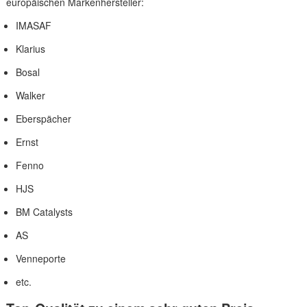
europäischen Markenhersteller:
IMASAF
Klarius
Bosal
Walker
Eberspächer
Ernst
Fenno
HJS
BM Catalysts
AS
Venneporte
etc.