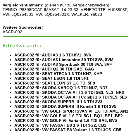
Vergleichsnummern:
(dienen nur zu Vergleichszwecken)
FENNO: P8398DCAT, IMASAF: 14-23-33, VENEPORTE: AU03503P,
VW: 5Q0254301, VW: 5Q0254301X, WALKER: 96023
Weitere Suchwörter:
ASCR-002
Artikelvarianten
ASCR-002 für AUDI A3 1.6 TDI 8V1, 8VK
ASCR-002 für AUDI A3 Limousine 30 TDI 8VS, 8VM
ASCR-002 für AUDI A3 Sportback 30 TDI 8VA, 8VF
ASCR-002 für AUDI Q2 30 TDI GAB, GAG
ASCR-002 für SEAT ATECA 1.6 TDI KH7, KHP
ASCR-002 für SEAT LEON 1.6 TDI 5F1
ASCR-002 für SEAT LEON ST 1.6 TDI 5F8
ASCR-002 für SKODA KAROQ 1.6 TDI NU7, ND7
ASCR-002 für SKODA OCTAVIA III 1.6 TDI 5E3, NL3, NR3
ASCR-002 für SKODA OCTAVIA III Combi 1.6 TDI 5E5, 5E6
ASCR-002 für SKODA SUPERB III 1.6 TDI 3V3
ASCR-002 für SKODA SUPERB III Kombi 1.6 TDI 3V5
ASCR-002 für VW GOLF SPORTSVAN VII 1.6 TDI AM1, AN1
ASCR-002 für VW GOLF VII 1.6 TDI 5G1, BQ1, BE1, BE2
ASCR-002 für VW GOLF VII Variant 1.6 TDI BA5, BV5
ASCR-002 für VW PASSAT B8 1.6 TDI 3G2, CB2
ASCR-002 für VW PASSAT B8 Variant 1.6 TDI 3G5, CB5