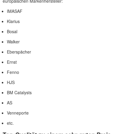
europäischen Markenhersteller:
IMASAF
Klarius
Bosal
Walker
Eberspächer
Ernst
Fenno
HJS
BM Catalysts
AS
Venneporte
etc.