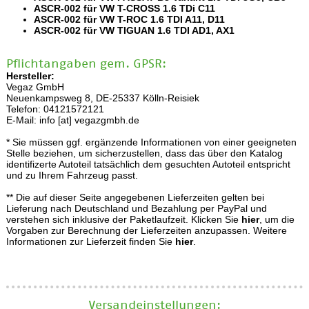
ASCR-002 für VW T-CROSS 1.6 TDi C11
ASCR-002 für VW T-ROC 1.6 TDI A11, D11
ASCR-002 für VW TIGUAN 1.6 TDI AD1, AX1
Pflichtangaben gem. GPSR:
Hersteller:
Vegaz GmbH
Neuenkampsweg 8, DE-25337 Kölln-Reisiek
Telefon: 04121572121
E-Mail: info [at] vegazgmbh.de
* Sie müssen ggf. ergänzende Informationen von einer geeigneten
Stelle beziehen, um sicherzustellen, dass das über den Katalog
identifizerte Autoteil tatsächlich dem gesuchten Autoteil entspricht
und zu Ihrem Fahrzeug passt.
** Die auf dieser Seite angegebenen Lieferzeiten gelten bei
Lieferung nach Deutschland und Bezahlung per PayPal und
verstehen sich inklusive der Paketlaufzeit. Klicken Sie
hier
, um die
Vorgaben zur Berechnung der Lieferzeiten anzupassen. Weitere
Informationen zur Lieferzeit finden Sie
hier
.
Versand­einstellungen: