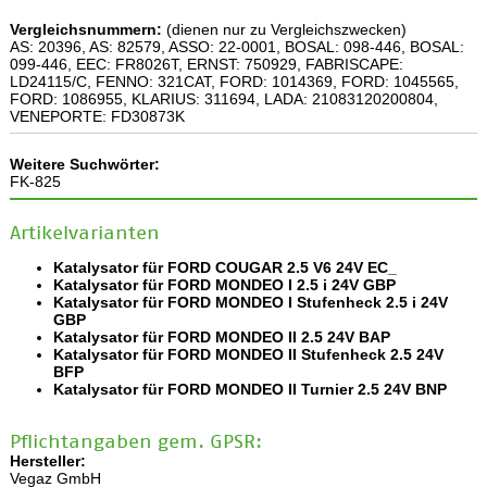
Vergleichsnummern:
(dienen nur zu Vergleichszwecken)
AS: 20396, AS: 82579, ASSO: 22-0001, BOSAL: 098-446, BOSAL:
099-446, EEC: FR8026T, ERNST: 750929, FABRISCAPE:
LD24115/C, FENNO: 321CAT, FORD: 1014369, FORD: 1045565,
FORD: 1086955, KLARIUS: 311694, LADA: 21083120200804,
VENEPORTE: FD30873K
Weitere Suchwörter:
FK-825
Artikelvarianten
Katalysator für FORD COUGAR 2.5 V6 24V EC_
Katalysator für FORD MONDEO I 2.5 i 24V GBP
Katalysator für FORD MONDEO I Stufenheck 2.5 i 24V
GBP
Katalysator für FORD MONDEO II 2.5 24V BAP
Katalysator für FORD MONDEO II Stufenheck 2.5 24V
BFP
Katalysator für FORD MONDEO II Turnier 2.5 24V BNP
Pflichtangaben gem. GPSR:
Hersteller:
Vegaz GmbH