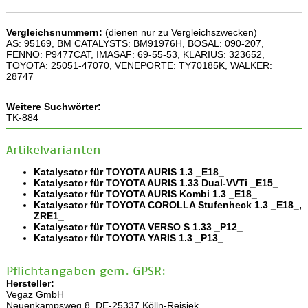
Vergleichsnummern:
(dienen nur zu Vergleichszwecken)
AS: 95169, BM CATALYSTS: BM91976H, BOSAL: 090-207,
FENNO: P9477CAT, IMASAF: 69-55-53, KLARIUS: 323652,
TOYOTA: 25051-47070, VENEPORTE: TY70185K, WALKER:
28747
Weitere Suchwörter:
TK-884
Artikelvarianten
Katalysator für TOYOTA AURIS 1.3 _E18_
Katalysator für TOYOTA AURIS 1.33 Dual-VVTi _E15_
Katalysator für TOYOTA AURIS Kombi 1.3 _E18_
Katalysator für TOYOTA COROLLA Stufenheck 1.3 _E18_,
ZRE1_
Katalysator für TOYOTA VERSO S 1.33 _P12_
Katalysator für TOYOTA YARIS 1.3 _P13_
Pflichtangaben gem. GPSR:
Hersteller:
Vegaz GmbH
Neuenkampsweg 8, DE-25337 Kölln-Reisiek