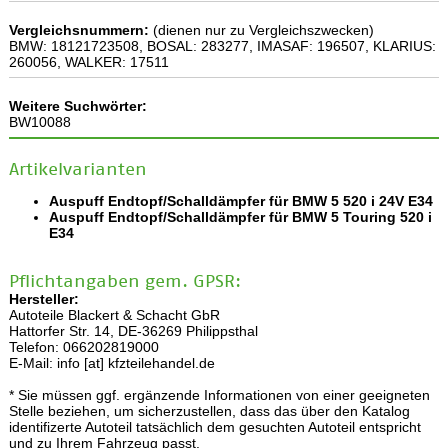
Vergleichsnummern:
(dienen nur zu Vergleichszwecken)
BMW: 18121723508, BOSAL: 283277, IMASAF: 196507, KLARIUS:
260056, WALKER: 17511
Weitere Suchwörter:
BW10088
Artikelvarianten
Auspuff Endtopf/Schalldämpfer für BMW 5 520 i 24V E34
Auspuff Endtopf/Schalldämpfer für BMW 5 Touring 520 i
E34
Pflichtangaben gem. GPSR:
Hersteller:
Autoteile Blackert & Schacht GbR
Hattorfer Str. 14, DE-36269 Philippsthal
Telefon: 066202819000
E-Mail: info [at] kfzteilehandel.de
* Sie müssen ggf. ergänzende Informationen von einer geeigneten
Stelle beziehen, um sicherzustellen, dass das über den Katalog
identifizerte Autoteil tatsächlich dem gesuchten Autoteil entspricht
und zu Ihrem Fahrzeug passt.