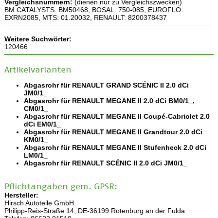
Vergleichsnummern:
(dienen nur zu Vergleichszwecken)
BM CATALYSTS: BM50468, BOSAL: 750-085, EUROFLO:
EXRN2085, MTS: 01.20032, RENAULT: 8200378437
Weitere Suchwörter:
120466
Artikelvarianten
Abgasrohr für RENAULT GRAND SCÉNIC II 2.0 dCi
JM0/1_
Abgasrohr für RENAULT MEGANE II 2.0 dCi BM0/1_,
CM0/1_
Abgasrohr für RENAULT MEGANE II Coupé-Cabriolet 2.0
dCi EM0/1_
Abgasrohr für RENAULT MEGANE II Grandtour 2.0 dCi
KM0/1_
Abgasrohr für RENAULT MEGANE II Stufenheck 2.0 dCi
LM0/1_
Abgasrohr für RENAULT SCÉNIC II 2.0 dCi JM0/1_
Pflichtangaben gem. GPSR:
Hersteller:
Hirsch Autoteile GmbH
Philipp-Reis-Straße 14, DE-36199 Rotenburg an der Fulda