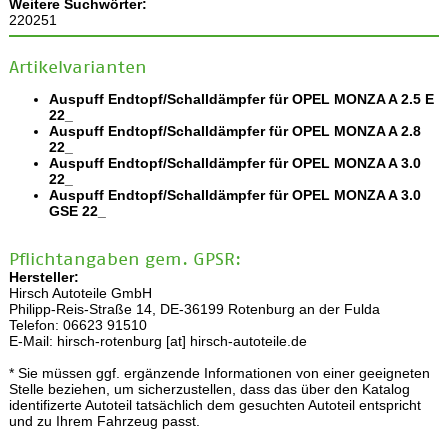
Weitere Suchwörter:
220251
Artikelvarianten
Auspuff Endtopf/Schalldämpfer für OPEL MONZA A 2.5 E
22_
Auspuff Endtopf/Schalldämpfer für OPEL MONZA A 2.8
22_
Auspuff Endtopf/Schalldämpfer für OPEL MONZA A 3.0
22_
Auspuff Endtopf/Schalldämpfer für OPEL MONZA A 3.0
GSE 22_
Pflichtangaben gem. GPSR:
Hersteller:
Hirsch Autoteile GmbH
Philipp-Reis-Straße 14, DE-36199 Rotenburg an der Fulda
Telefon: 06623 91510
E-Mail: hirsch-rotenburg [at] hirsch-autoteile.de
* Sie müssen ggf. ergänzende Informationen von einer geeigneten
Stelle beziehen, um sicherzustellen, dass das über den Katalog
identifizerte Autoteil tatsächlich dem gesuchten Autoteil entspricht
und zu Ihrem Fahrzeug passt.