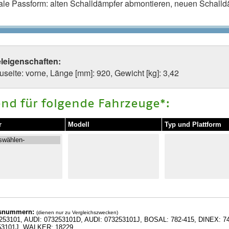
ale Passform: alten Schalldämpfer abmontieren, neuen Schalldä
eleigenschaften:
seite: vorne, Länge [mm]: 920, Gewicht [kg]: 3,42
nd für folgende Fahrzeuge*:
r
Modell
Typ und Plattform
hsnummern:
(dienen nur zu Vergleichszwecken)
253101, AUDI: 073253101D, AUDI: 073253101J, BOSAL: 782-415, DINEX: 7
53101J, WALKER: 18229