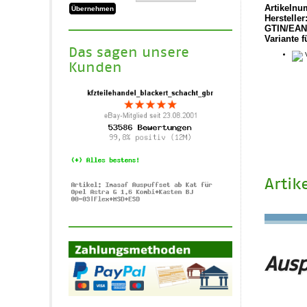
Artikelnu
Hersteller
GTIN/EAN
Variante f
Das sagen unsere
V
Kunden
Artik
Ausp