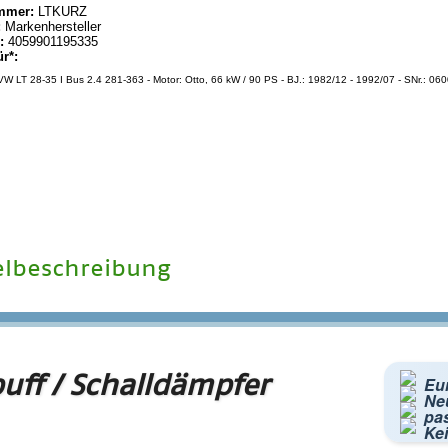
mmer:
LTKURZ
:
Markenhersteller
:
4059901195335
ür*:
W LT 28-35 I Bus 2.4 281-363 - Motor: Otto, 66 kW / 90 PS - BJ.: 1982/12 - 1992/07 - SNr.: 06
elbeschreibung
uff / Schalldämpfer
Eu
Neu
pa
Kei