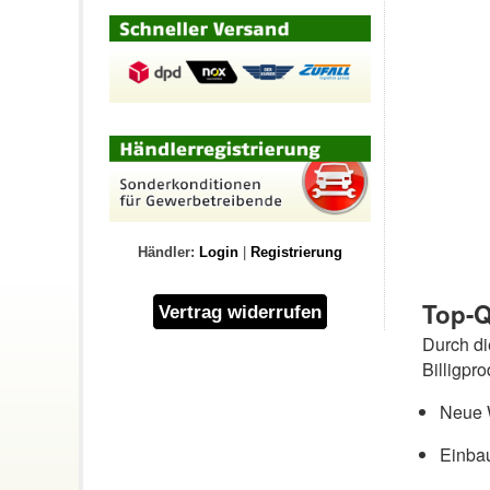
Händler:
Login
|
Registrierung
Top-Q
Durch d
Billigpr
Neue W
Einbau