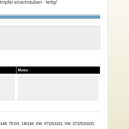
mpfer einschrauben - fertig!
Motor
4148, TESH: 130194, VW: 073253101, VW: 073253101D,