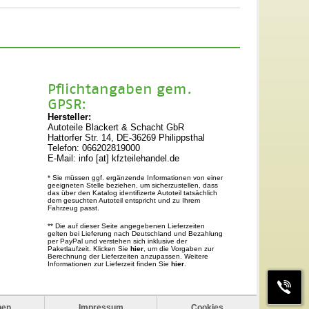
Pflichtangaben gem.
GPSR:
Hersteller:
Autoteile Blackert & Schacht GbR
Hattorfer Str. 14, DE-36269 Philippsthal
Telefon: 066202819000
E-Mail: info [at] kfzteilehandel.de
* Sie müssen ggf. ergänzende Informationen von einer
geeigneten Stelle beziehen, um sicherzustellen, dass
das über den Katalog identifizerte Autoteil tatsächlich
dem gesuchten Autoteil entspricht und zu Ihrem
Fahrzeug passt.
** Die auf dieser Seite angegebenen Lieferzeiten
gelten bei Lieferung nach Deutschland und Bezahlung
per PayPal und verstehen sich inklusive der
Paketlaufzeit. Klicken Sie
hier
, um die Vorgaben zur
Berechnung der Lieferzeiten anzupassen. Weitere
Informationen zur Lieferzeit finden Sie
hier
.
nen
Impressum
Cookies