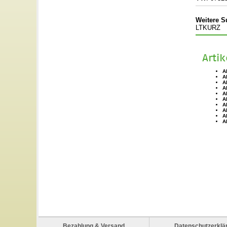
Weitere S
LTKURZ
Arti
A
A
A
A
A
A
A
A
A
A
Bezahlung & Versand
Datenschutzerklä