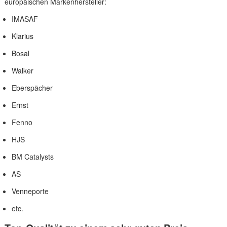
europäischen Markenhersteller:
IMASAF
Klarius
Bosal
Walker
Eberspächer
Ernst
Fenno
HJS
BM Catalysts
AS
Venneporte
etc.