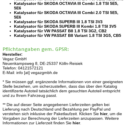
Katalysator für SKODA OCTAVIA III Combi 1.8 TSI 5E5,
5E6
Katalysator für SKODA OCTAVIA III Combi 2.0 TSI 5E5,
5E6
Katalysator für SKODA SUPERB III 1.8 TSI 3V3
Katalysator für SKODA SUPERB III Kombi 1.8 TSI 3V5
Katalysator für VW PASSAT B8 1.8 TSI 3G2, CB2
Katalysator für VW PASSAT B8 Variant 1.8 TSI 3G5, CB5
Pflichtangaben gem. GPSR:
Hersteller:
Vegaz GmbH
Neuenkampsweg 8, DE-25337 Kölln-Reisiek
Telefon: 04121572121
E-Mail: info [at] vegazgmbh.de
* Sie müssen ggf. ergänzende Informationen von einer geeigneten
Stelle beziehen, um sicherzustellen, dass das über den Katalog
identifizerte Autoteil tatsächlich dem gesuchten Autoteil entspricht
und zu Ihrem Fahrzeug passt.
** Die auf dieser Seite angegebenen Lieferzeiten gelten bei
Lieferung nach Deutschland und Bezahlung per PayPal und
verstehen sich inklusive der Paketlaufzeit. Klicken Sie
hier
, um die
Vorgaben zur Berechnung der Lieferzeiten anzupassen. Weitere
Informationen zur Lieferzeit finden Sie
hier
.