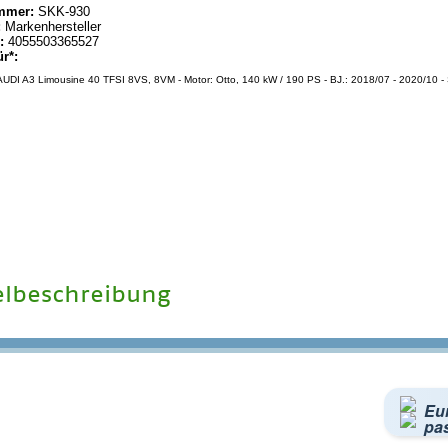
mmer:
SKK-930
:
Markenhersteller
:
4055503365527
ür*:
UDI A3 Limousine 40 TFSI 8VS, 8VM - Motor: Otto, 140 kW / 190 PS - BJ.: 2018/07 - 2020/10 - 
elbeschreibung
Eu
pa