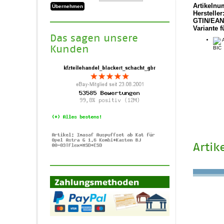
Artikelnu
Hersteller
GTIN/EAN
Variante f
Das sagen unsere
A
Kunden
BIC
Artik