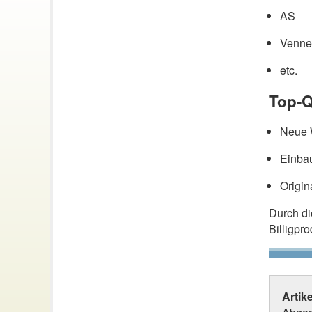
AS
Venne
etc.
Top-Q
Neue W
Einbau
Origin
Durch d
Billigpr
Artik