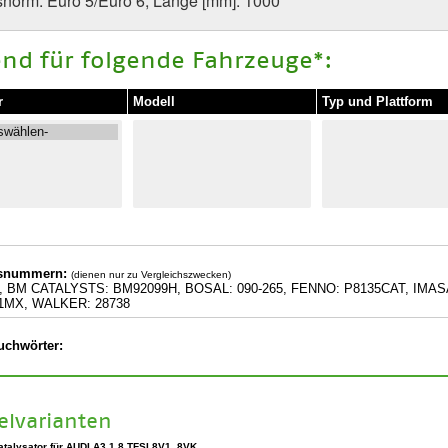
norm: Euro 5/Euro 6, Länge [mm]: 1000
nd für folgende Fahrzeuge*:
r
Modell
Typ und Plattform
hsnummern:
(dienen nur zu Vergleichszwecken)
8, BM CATALYSTS: BM92099H, BOSAL: 090-265, FENNO: P8135CAT, IMASA
1MX, WALKER: 28738
uchwörter:
kelvarianten
atalysator für AUDI A3 1.8 TFSI 8V1, 8VK