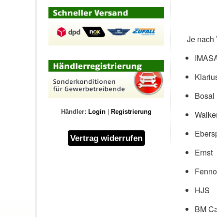
Je nach 
IMAS
Klariu
Bosal
Händler:
Login
|
Registrierung
Walke
Ebers
Ernst
Fenno
HJS
BM Ca