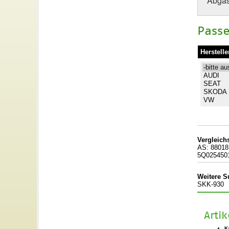
Abgas
Passe
Herstelle
Vergleic
AS: 8801
5Q025450
Weitere S
SKK-930
Arti
K