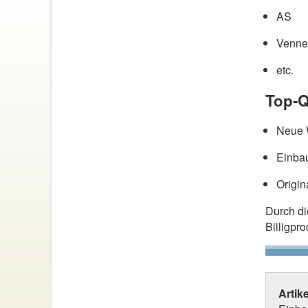
AS
Venne
etc.
Top-Q
Neue W
Einbau
Origin
Durch d
Billigpr
Artik