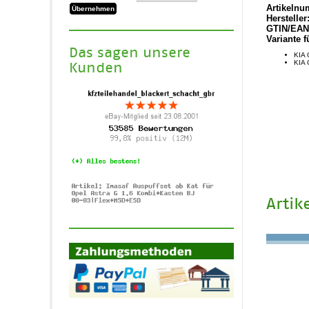
Artikelnu
Hersteller
GTIN/EAN
Variante f
Das sagen unsere
KIA 
KIA 
Kunden
Artik