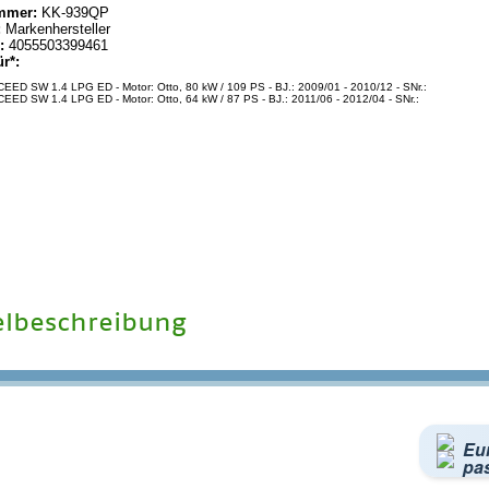
mmer:
KK-939QP
:
Markenhersteller
:
4055503399461
ür*:
CEED SW 1.4 LPG ED - Motor: Otto, 80 kW / 109 PS - BJ.: 2009/01 - 2010/12 - SNr.:
CEED SW 1.4 LPG ED - Motor: Otto, 64 kW / 87 PS - BJ.: 2011/06 - 2012/04 - SNr.:
elbeschreibung
Eu
pa