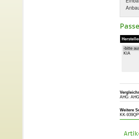
Einba
Anbau-
Passe
Herstelle
Vergleic
AHG: AHG9
Weitere S
KK-939QP
Arti