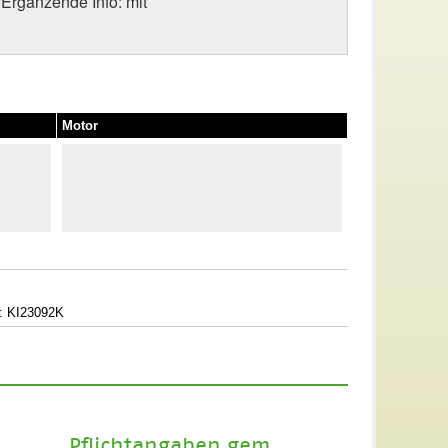
/Ergänzende Info: mit
Motor
: KI23092K
Pflichtangaben gem.