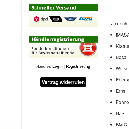
Je nach 
IMAS
Klariu
Bosal
Händler:
Login
|
Registrierung
Walke
Ebers
Ernst
Fenno
HJS
BM Ca