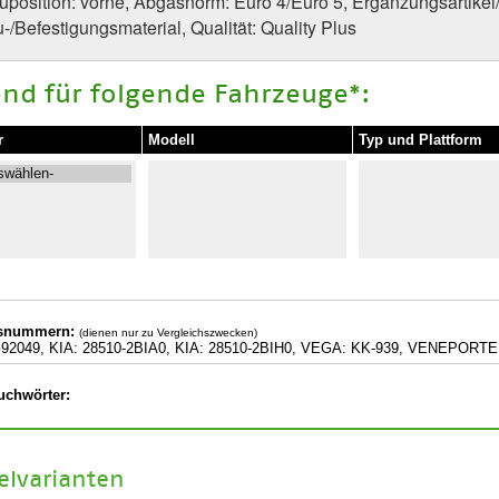
uposition: vorne, Abgasnorm: Euro 4/Euro 5, Ergänzungsartikel
/Befestigungsmaterial, Qualität: Quality Plus
nd für folgende Fahrzeuge*:
r
Modell
Typ und Plattform
hsnummern:
(dienen nur zu Vergleichszwecken)
2049, KIA: 28510-2BIA0, KIA: 28510-2BIH0, VEGA: KK-939, VENEPORTE
uchwörter:
kelvarianten