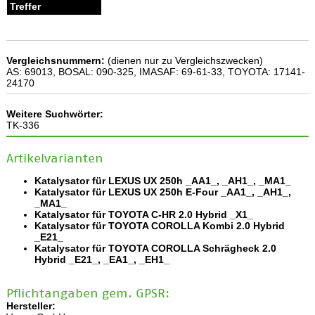
Vergleichsnummern:
(dienen nur zu Vergleichszwecken)
AS: 69013, BOSAL: 090-325, IMASAF: 69-61-33, TOYOTA: 17141-
24170
Weitere Suchwörter:
TK-336
Artikelvarianten
Katalysator für LEXUS UX 250h _AA1_, _AH1_, _MA1_
Katalysator für LEXUS UX 250h E-Four _AA1_, _AH1_,
_MA1_
Katalysator für TOYOTA C-HR 2.0 Hybrid _X1_
Katalysator für TOYOTA COROLLA Kombi 2.0 Hybrid
_E21_
Katalysator für TOYOTA COROLLA Schrägheck 2.0
Hybrid _E21_, _EA1_, _EH1_
Pflichtangaben gem. GPSR:
Hersteller: