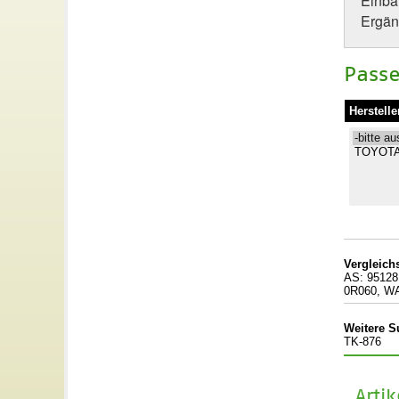
Einba
Ergän
Passe
Herstelle
Vergleic
AS: 95128
0R060, W
Weitere S
TK-876
Arti