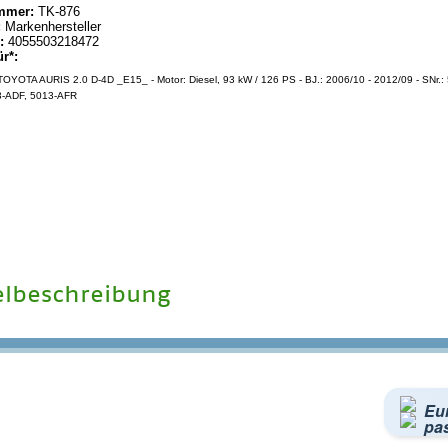
mmer:
TK-876
:
Markenhersteller
:
4055503218472
ür*:
OYOTA AURIS 2.0 D-4D _E15_ - Motor: Diesel, 93 kW / 126 PS - BJ.: 2006/10 - 2012/09 - SNr.
-ADF, 5013-AFR
elbeschreibung
Eu
pa