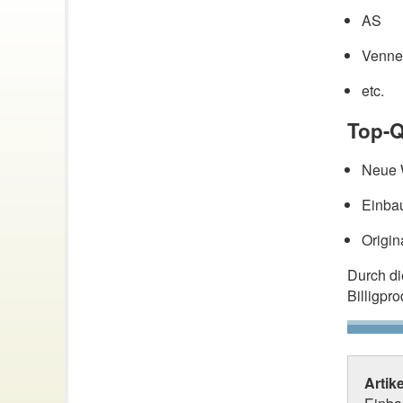
AS
Venne
etc.
Top-Q
Neue W
Einbau
Origin
Durch d
Billigpr
Artik