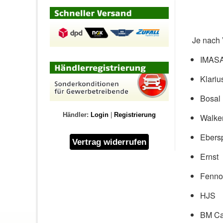
Je nach 
IMAS
Klariu
Bosal
Händler:
Login
|
Registrierung
Walke
Ebers
Ernst
Fenno
HJS
BM Ca