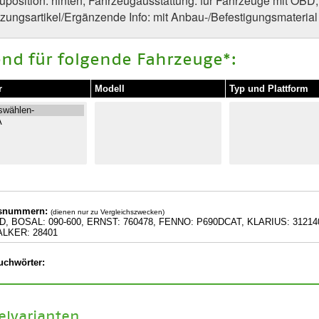
uposition: hinten, Fahrzeugausstattung: für Fahrzeuge mit OBD
zungsartikel/Ergänzende Info: mit Anbau-/Befestigungsmaterial
nd für folgende Fahrzeuge*:
r
Modell
Typ und Plattform
hsnummern:
(dienen nur zu Vergleichszwecken)
D, BOSAL: 090-600, ERNST: 760478, FENNO: P690DCAT, KLARIUS: 31214
ALKER: 28401
uchwörter:
kelvarianten