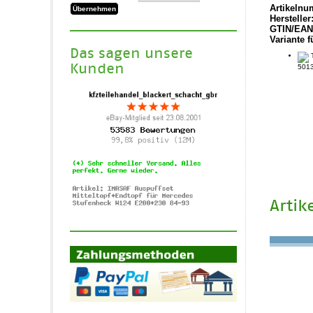
Artikelnu
Hersteller
GTIN/EAN
Variante f
Das sagen unsere
T
Kunden
5013
Artik