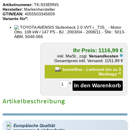
Artikelnummer:
TK-933ERNS
Hersteller:
Markenhersteller
GTIN/EAN:
4055503345659
Variante für*:
TOYOTA AVENSIS Stufenheck 2.0 VVT-i _T25_ - Motor:
Otto, 108 kW / 147 PS - BJ.: 2003/04 - 2008/11 - SNr.: 5013-
ABM, 5048-066
Ihr Preis: 1116,99 €
inkl. MwSt., zzgl.
Versandkosten
Gesamtpreis inkl. Versand: 1151,89 €
bestellbar - Lieferzeit bis zu 3
Werktage
**
x
Artikelbeschreibung
Europäische Qualität
passgenau & einbaufertig