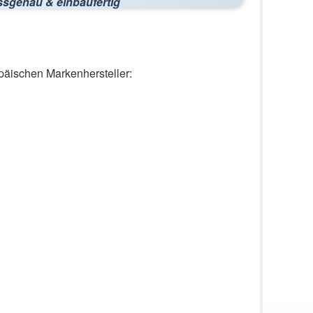
ssgenau & einbaufertig
päischen Markenhersteller: