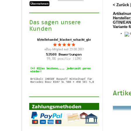
< Zurück
Artikelnu
Hersteller
Das sagen unsere
GTIN/EAN
Variante f
Kunden
O
Artik