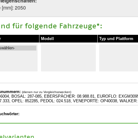
eleigenschaften:
 [mm]: 2050
nd für folgende Fahrzeuge*:
r
Modell
Typ und Plattform
hsnummern:
(dienen nur zu Vergleichszwecken)
6004, BOSAL: 287-085, EBERSPÄCHER: 08.988.81, EUROFLO: EXGM3095, 
7.333, OPEL: 852285, PEDOL: 024.518, VENEPORTE: OP40038, WALKER:
uchwörter:
kelvarianten