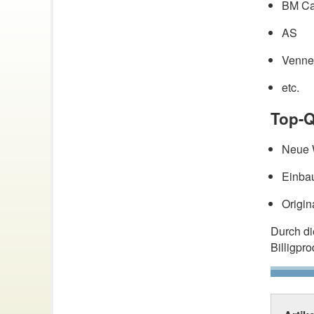
BM Ca
AS
Venne
etc.
Top-Q
Neue W
Einbau
Origin
Durch d
Billigpr