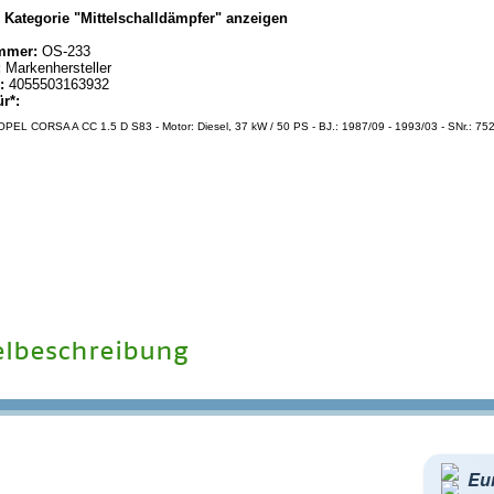
|
Kategorie "Mittelschalldämpfer" anzeigen
mmer:
OS-233
:
Markenhersteller
:
4055503163932
ür*:
PEL CORSA A CC 1.5 D S83 - Motor: Diesel, 37 kW / 50 PS - BJ.: 1987/09 - 1993/03 - SNr.: 75
elbeschreibung
Eu