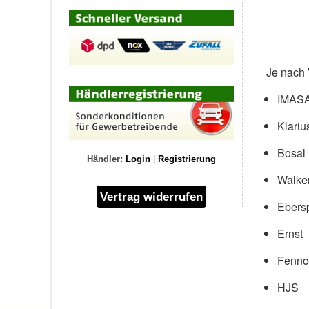
Je nach 
IMAS
Klariu
Bosal
Händler:
Login
|
Registrierung
Walke
Ebers
Ernst
Fenno
HJS