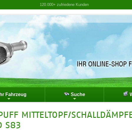
120.000+ zufriedene Kunden
hr Fahrzeug
Suche
W
PUFF MITTELTOPF/SCHALLDÄMPFE
D S83