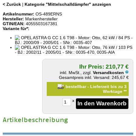
< Zurück
|
Kategorie "Mittelschalldämpfer" anzeigen
Artikelnummer:
OS-489ERNS
Hersteller:
Markenhersteller
GTIN/EAN:
4055503167381
Variante für*:
OPEL ASTRA G CC 1.6 T98 - Motor: Otto, 62 kW / 84 PS -
BJ.: 2000/09 - 2005/01 - SNr.: 0035-407
OPEL ASTRA G CC 1.6 T98 - Motor: Otto, 76 kW / 103 PS
- BJ.: 2002/11 - 2005/01 - SNr.: 0035-470, 0035-AIA
Ihr Preis: 210,77 €
inkl. MwSt., zzgl.
Versandkosten
Gesamtpreis inkl. Versand: 245,67 €
bestellbar - Lieferzeit bis zu 3
Werktage
**
x
Artikelbeschreibung