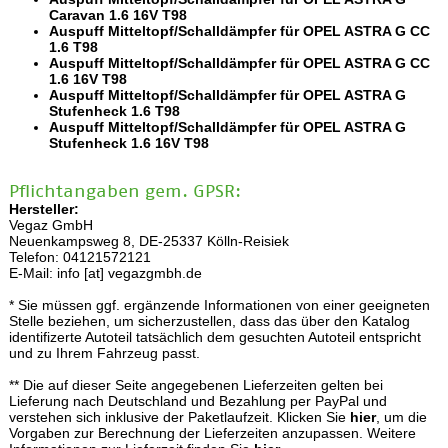
Caravan 1.6 16V T98
Auspuff Mitteltopf/Schalldämpfer für OPEL ASTRA G CC
1.6 T98
Auspuff Mitteltopf/Schalldämpfer für OPEL ASTRA G CC
1.6 16V T98
Auspuff Mitteltopf/Schalldämpfer für OPEL ASTRA G
Stufenheck 1.6 T98
Auspuff Mitteltopf/Schalldämpfer für OPEL ASTRA G
Stufenheck 1.6 16V T98
Pflichtangaben gem. GPSR:
Hersteller:
Vegaz GmbH
Neuenkampsweg 8, DE-25337 Kölln-Reisiek
Telefon: 04121572121
E-Mail: info [at] vegazgmbh.de
* Sie müssen ggf. ergänzende Informationen von einer geeigneten
Stelle beziehen, um sicherzustellen, dass das über den Katalog
identifizerte Autoteil tatsächlich dem gesuchten Autoteil entspricht
und zu Ihrem Fahrzeug passt.
** Die auf dieser Seite angegebenen Lieferzeiten gelten bei
Lieferung nach Deutschland und Bezahlung per PayPal und
verstehen sich inklusive der Paketlaufzeit. Klicken Sie
hier
, um die
Vorgaben zur Berechnung der Lieferzeiten anzupassen. Weitere