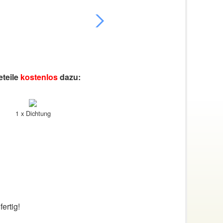
eteile
kostenlos
dazu:
1 x Dichtung
ertig!