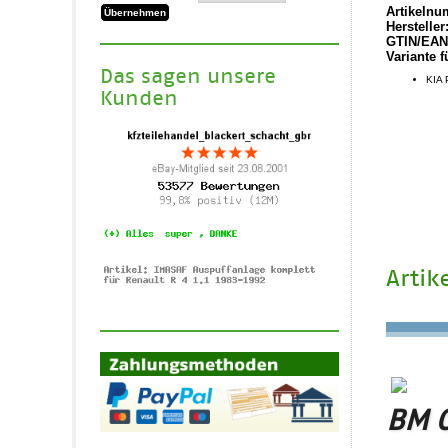
Artikelnu
Hersteller
GTIN/EAN
Variante f
Das sagen unsere
KIA 
Kunden
Artik
BM C