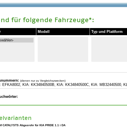
nd für folgende Fahrzeuge*:
r
Modell
Typ und Plattform
hsnummern:
(dienen nur zu Vergleichszwecken)
 EFKA8002, KIA: KK34840500B, KIA: KK34840500C, KIA: MB32440500, K
uchwörter:
kelvarianten
M CATALYSTS Abgasrohr für KIA PRIDE 1.1 i DA