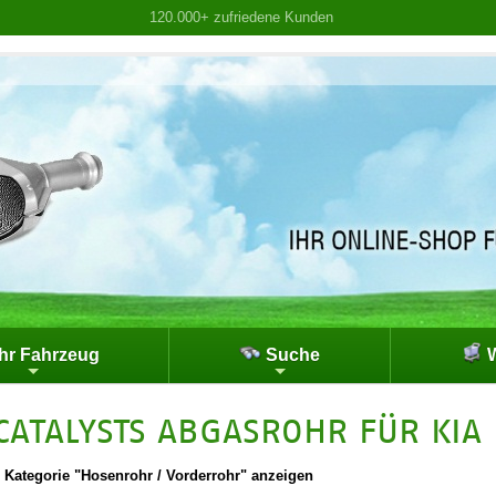
120.000+ zufriedene Kunden
hr Fahrzeug
Suche
W
CATALYSTS ABGASROHR FÜR KIA P
|
Kategorie "Hosenrohr / Vorderrohr" anzeigen