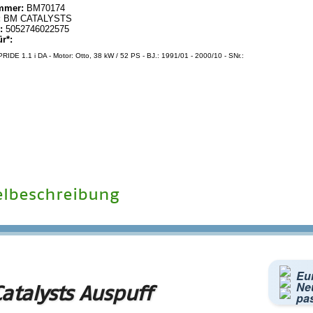
mmer:
BM70174
:
BM CATALYSTS
:
5052746022575
ür*:
PRIDE 1.1 i DA - Motor: Otto, 38 kW / 52 PS - BJ.: 1991/01 - 2000/10 - SNr.:
elbeschreibung
Eu
Neu
atalysts Auspuff
pa