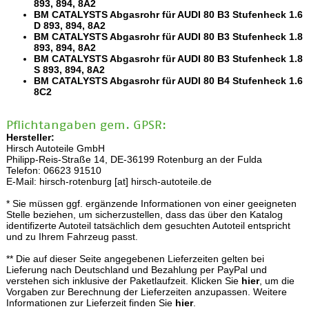
893, 894, 8A2
BM CATALYSTS Abgasrohr für AUDI 80 B3 Stufenheck 1.6
D 893, 894, 8A2
BM CATALYSTS Abgasrohr für AUDI 80 B3 Stufenheck 1.8
893, 894, 8A2
BM CATALYSTS Abgasrohr für AUDI 80 B3 Stufenheck 1.8
S 893, 894, 8A2
BM CATALYSTS Abgasrohr für AUDI 80 B4 Stufenheck 1.6
8C2
Pflichtangaben gem. GPSR:
Hersteller:
Hirsch Autoteile GmbH
Philipp-Reis-Straße 14, DE-36199 Rotenburg an der Fulda
Telefon: 06623 91510
E-Mail: hirsch-rotenburg [at] hirsch-autoteile.de
* Sie müssen ggf. ergänzende Informationen von einer geeigneten
Stelle beziehen, um sicherzustellen, dass das über den Katalog
identifizerte Autoteil tatsächlich dem gesuchten Autoteil entspricht
und zu Ihrem Fahrzeug passt.
** Die auf dieser Seite angegebenen Lieferzeiten gelten bei
Lieferung nach Deutschland und Bezahlung per PayPal und
verstehen sich inklusive der Paketlaufzeit. Klicken Sie
hier
, um die
Vorgaben zur Berechnung der Lieferzeiten anzupassen. Weitere
Informationen zur Lieferzeit finden Sie
hier
.