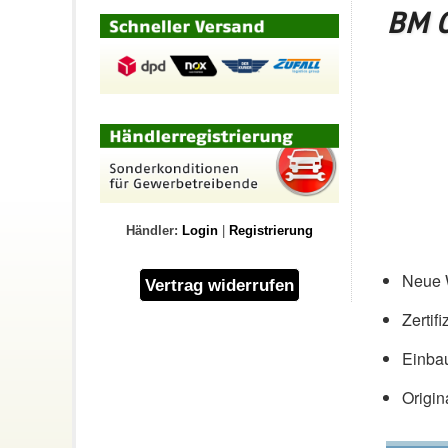
BM C
Händler:
Login
|
Registrierung
Neue W
Zertif
Einbau
Origin