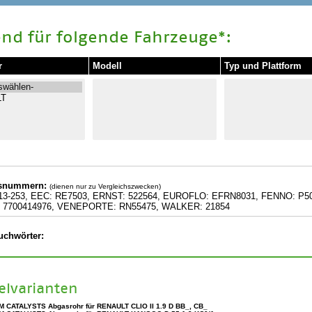
nd für folgende Fahrzeuge*:
r
Modell
Typ und Plattform
hsnummern:
(dienen nur zu Vergleichszwecken)
13-253, EEC: RE7503, ERNST: 522564, EUROFLO: EFRN8031, FENNO: P5
 7700414976, VENEPORTE: RN55475, WALKER: 21854
uchwörter:
kelvarianten
M CATALYSTS Abgasrohr für RENAULT CLIO II 1.9 D BB_, CB_