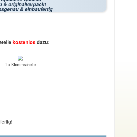
 & originalverpackt
ssgenau & einbaufertig
eteile
kostenlos
dazu:
1 x Klemmschelle
ertig!