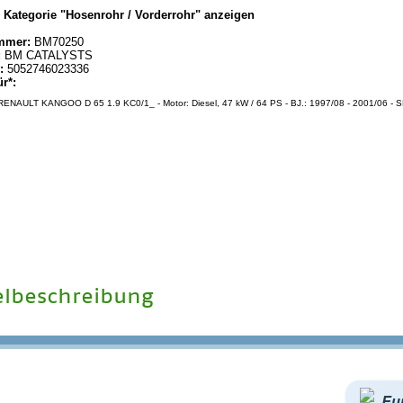
|
Kategorie "Hosenrohr / Vorderrohr" anzeigen
mmer:
BM70250
:
BM CATALYSTS
:
5052746023336
ür*:
ENAULT KANGOO D 65 1.9 KC0/1_ - Motor: Diesel, 47 kW / 64 PS - BJ.: 1997/08 - 2001/06 - SN
elbeschreibung
Eu