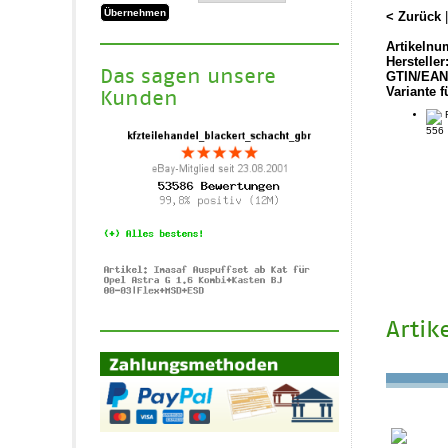
< Zurück
Artikelnu
Hersteller
Das sagen unsere
GTIN/EAN
Variante f
Kunden
R
556
Artik