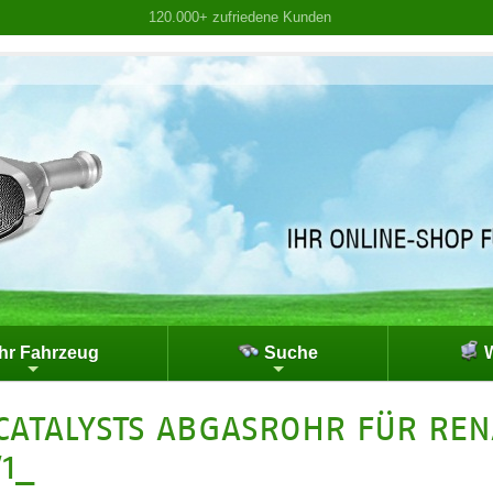
120.000+ zufriedene Kunden
hr Fahrzeug
Suche
W
CATALYSTS ABGASROHR FÜR REN
1_