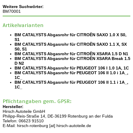
Weitere Suchwörter:
BM70001
Artikelvarianten
BM CATALYSTS Abgasrohr für CITROËN SAXO 1.0 X S0,
S1
BM CATALYSTS Abgasrohr für CITROËN SAXO 1.1 X, SX
S0, S1
BM CATALYSTS Abgasrohr für CITROËN XSARA 1.5 D N1
BM CATALYSTS Abgasrohr für CITROËN XSARA Break 1.5
D N2
BM CATALYSTS Abgasrohr für PEUGEOT 106 I 1.0 1A, 1C
BM CATALYSTS Abgasrohr für PEUGEOT 106 II 1.0 i 1A_,
1C_
BM CATALYSTS Abgasrohr für PEUGEOT 106 II 1.1 i 1A_,
1C_
Pflichtangaben gem. GPSR:
Hersteller:
Hirsch Autoteile GmbH
Philipp-Reis-Straße 14, DE-36199 Rotenburg an der Fulda
Telefon: 06623 91510
E-Mail: hirsch-rotenburg [at] hirsch-autoteile.de