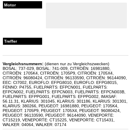
Vergleichsnummern:
(dienen nur zu Vergleichszwecken)
BOSAL: 737-029, BOSAL: 741-009, CITROËN: 16981880,
CITROËN: 1705K4, CITROËN: 1705P9, CITROËN: 1705X4,
CITROËN: 96080424, CITROËN: 96133590, CITROËN: 96144090,
EEC: CI7002, EUROFLO: EFPG8010, EUROFLO: EFPG8015,
FENNO: P4755, FUELPARTS: EFPCN001, FUELPARTS:
EFPCN002, FUELPARTS: EFPCN003, FUELPARTS: EFPCN003B,
FUELPARTS: EFPPG001, FUELPARTS: EFPPG002, IMASAF:
56.11.31, KLARIUS: 301045, KLARIUS: 301186, KLARIUS: 301301,
KLARIUS: 380266, PEUGEOT: 16981880, PEUGEOT: 1705K4,
PEUGEOT: 1705P9, PEUGEOT: 1705X4, PEUGEOT: 96080424,
PEUGEOT: 96133590, PEUGEOT: 96144090, VENEPORTE:
CT15219, VENEPORTE: CT15225, VENEPORTE: CT15431,
WALKER: 04064, WALKER: 07174