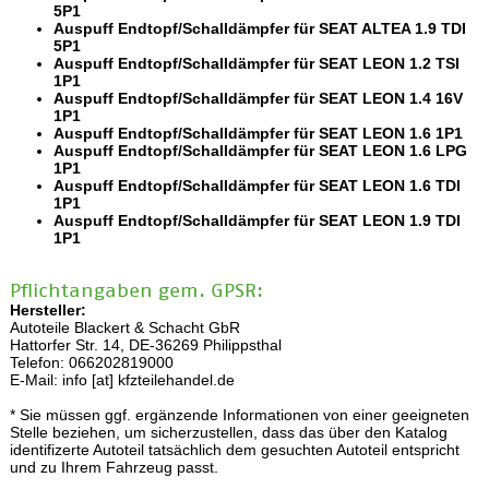
5P1
Auspuff Endtopf/Schalldämpfer für SEAT ALTEA 1.9 TDI
5P1
Auspuff Endtopf/Schalldämpfer für SEAT LEON 1.2 TSI
1P1
Auspuff Endtopf/Schalldämpfer für SEAT LEON 1.4 16V
1P1
Auspuff Endtopf/Schalldämpfer für SEAT LEON 1.6 1P1
Auspuff Endtopf/Schalldämpfer für SEAT LEON 1.6 LPG
1P1
Auspuff Endtopf/Schalldämpfer für SEAT LEON 1.6 TDI
1P1
Auspuff Endtopf/Schalldämpfer für SEAT LEON 1.9 TDI
1P1
Pflichtangaben gem. GPSR:
Hersteller:
Autoteile Blackert & Schacht GbR
Hattorfer Str. 14, DE-36269 Philippsthal
Telefon: 066202819000
E-Mail: info [at] kfzteilehandel.de
* Sie müssen ggf. ergänzende Informationen von einer geeigneten
Stelle beziehen, um sicherzustellen, dass das über den Katalog
identifizerte Autoteil tatsächlich dem gesuchten Autoteil entspricht
und zu Ihrem Fahrzeug passt.