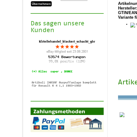
Artikelnu
Hersteller
GTIN/EAN
Variante f
Das sagen unsere
V
Kunden
Artik