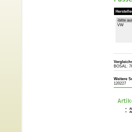
Herstelle
Vergleic
BOSAL: 7
Weitere S
120227
Arti
A
A