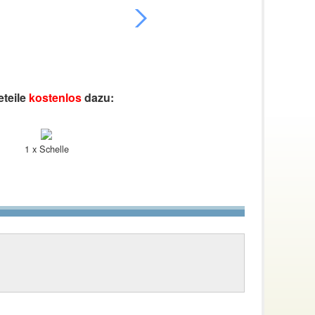
eteile
kostenlos
dazu:
1 x Schelle