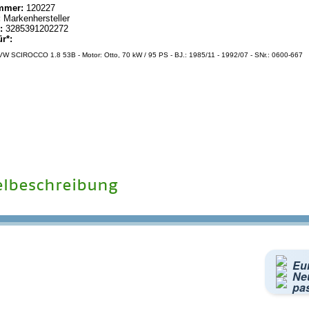
mmer:
120227
:
Markenhersteller
:
3285391202272
ür*:
W SCIROCCO 1.8 53B - Motor: Otto, 70 kW / 95 PS - BJ.: 1985/11 - 1992/07 - SNr.: 0600-667
elbeschreibung
Eu
Neu
pa