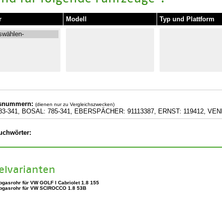
r
Modell
Typ und Plattform
hsnummern:
(dienen nur zu Vergleichszwecken)
83-341, BOSAL: 785-341, EBERSPÄCHER: 91113387, ERNST: 119412, VE
uchwörter:
kelvarianten
bgasrohr für VW GOLF I Cabriolet 1.8 155
bgasrohr für VW SCIROCCO 1.8 53B