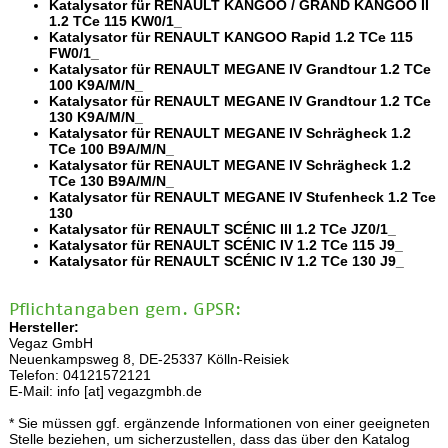
Katalysator für RENAULT KANGOO / GRAND KANGOO II
1.2 TCe 115 KW0/1_
Katalysator für RENAULT KANGOO Rapid 1.2 TCe 115
FW0/1_
Katalysator für RENAULT MEGANE IV Grandtour 1.2 TCe
100 K9A/M/N_
Katalysator für RENAULT MEGANE IV Grandtour 1.2 TCe
130 K9A/M/N_
Katalysator für RENAULT MEGANE IV Schrägheck 1.2
TCe 100 B9A/M/N_
Katalysator für RENAULT MEGANE IV Schrägheck 1.2
TCe 130 B9A/M/N_
Katalysator für RENAULT MEGANE IV Stufenheck 1.2 Tce
130
Katalysator für RENAULT SCÉNIC III 1.2 TCe JZ0/1_
Katalysator für RENAULT SCÉNIC IV 1.2 TCe 115 J9_
Katalysator für RENAULT SCÉNIC IV 1.2 TCe 130 J9_
Pflichtangaben gem. GPSR:
Hersteller:
Vegaz GmbH
Neuenkampsweg 8, DE-25337 Kölln-Reisiek
Telefon: 04121572121
E-Mail: info [at] vegazgmbh.de
* Sie müssen ggf. ergänzende Informationen von einer geeigneten
Stelle beziehen, um sicherzustellen, dass das über den Katalog