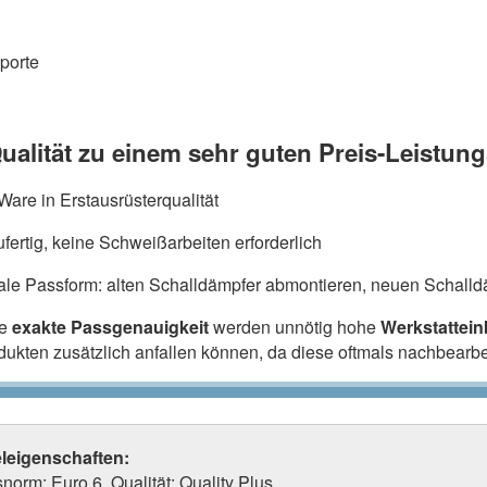
porte
ualität zu einem sehr guten Preis-Leistung
are in Erstausrüsterqualität
fertig, keine Schweißarbeiten erforderlich
ale Passform: alten Schalldämpfer abmontieren, neuen Schalldä
ie
exakte Passgenauigkeit
werden unnötig hohe
Werkstattei
odukten zusätzlich anfallen können, da diese oftmals nachbearb
eleigenschaften:
orm: Euro 6, Qualität: Quality Plus