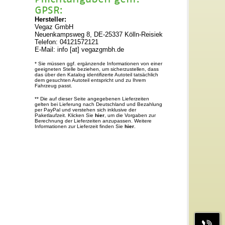
GPSR:
Hersteller:
Vegaz GmbH
Neuenkampsweg 8, DE-25337 Kölln-Reisiek
Telefon: 04121572121
E-Mail: info [at] vegazgmbh.de
* Sie müssen ggf. ergänzende Informationen von einer
geeigneten Stelle beziehen, um sicherzustellen, dass
das über den Katalog identifizerte Autoteil tatsächlich
dem gesuchten Autoteil entspricht und zu Ihrem
Fahrzeug passt.
** Die auf dieser Seite angegebenen Lieferzeiten
gelten bei Lieferung nach Deutschland und Bezahlung
per PayPal und verstehen sich inklusive der
Paketlaufzeit. Klicken Sie
hier
, um die Vorgaben zur
Berechnung der Lieferzeiten anzupassen. Weitere
Informationen zur Lieferzeit finden Sie
hier
.