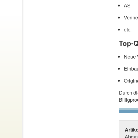
AS
Venne
etc.
Top-Q
Neue W
Einbau
Origin
Durch d
Billigpr
Artik
Abgasn