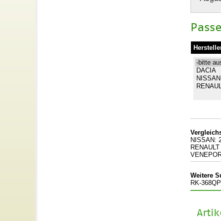
Passe
Herstelle
Vergleic
NISSAN: 
RENAULT 
VENEPOR
Weitere S
RK-368QP
Arti