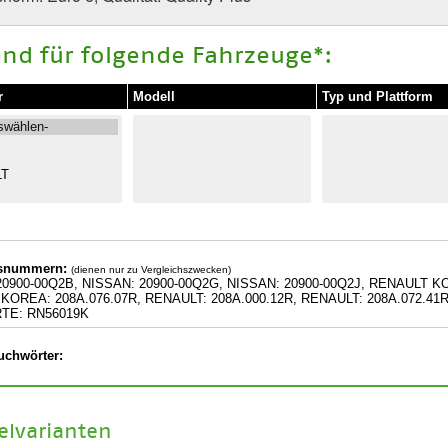
nd für folgende Fahrzeuge*:
r
Modell
Typ und Plattform
hsnummern:
(dienen nur zu Vergleichszwecken)
20900-00Q2B, NISSAN: 20900-00Q2G, NISSAN: 20900-00Q2J, RENAULT K
KOREA: 208A.076.07R, RENAULT: 208A.000.12R, RENAULT: 208A.072.41R
TE: RN56019K
uchwörter:
kelvarianten