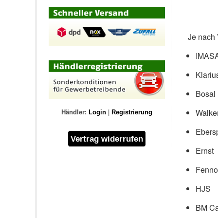
Je nach 
IMAS
Klariu
Bosal
Walke
Händler:
Login
|
Registrierung
Ebers
Ernst
Fenno
HJS
BM Ca